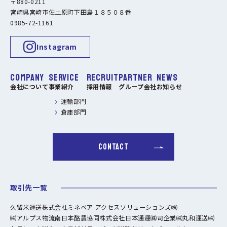
〒880-0211
宮崎県宮崎市佐土原町下田島１８５０８番
0985-72-1161
Instagram
COMPANY
SERVICE
RECRUIT
PARTNER
NEWS
会社について
事業紹介
採用情報
グループ会社
お知らせ
運輸部門
倉庫部門
CONTACT
取引先一覧
久留米運送株式会社
ミネベア アクセスソリューションズ㈱
㈱アルプス物流
南日本酪農協同株式会社
日本通運㈱
司企業㈱
丸和運送㈱